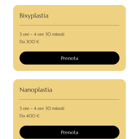
Bixyplastia
3 ore - 4 ore 30 minuti
Da
Da 300 €
300
euro
Prenota
Nanoplastia
3 ore - 4 ore 30 minuti
Da
Da 400 €
400
euro
Prenota