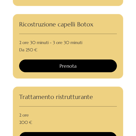
Ricostruzione capelli Botox
2 ore 30 minuti - 3 ore 30 minuti
Da
Da 250 €
250
euro
Prenota
Trattamento ristrutturante
2 ore
200
200 €
euro