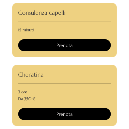
Consulenza capelli
15 minuti
Prenota
Cheratina
3 ore
Da
Da 350 €
350
euro
Prenota